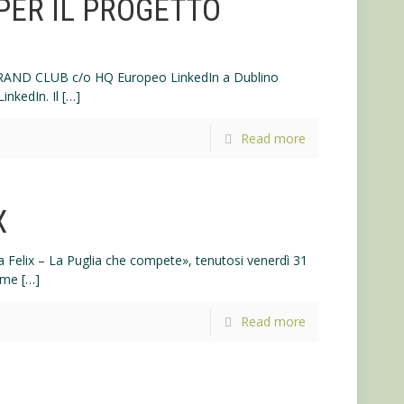
PER IL PROGETTO
 BRAND CLUB c/o HQ Europeo LinkedIn a Dublino
inkedIn. Il
[…]
Read more
X
a Felix – La Puglia che compete», tenutosi venerdì 31
eme
[…]
Read more