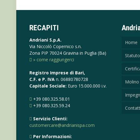
RECAPITI
Andri
Andriani S.p.A.
Home
Via Niccolò Copernico s.n.
Zona PIP 70024 Gravina in Puglia (Ba)
Statuto
» come raggiungerci
Certific
Registro Imprese di Bari,
C.F. e P. IVA
n. 06880780728
Molino 
Capitale Sociale:
Euro 15.000.000 i.v.
Impeg
+39 080.325.58.01
+39 080.325.59.24
Contatt
Servizio Clienti:
customercare@andrianispa.com
Per Informazioni: