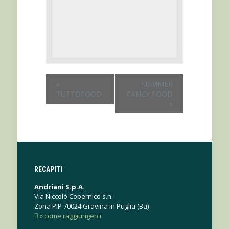
«
SUMMER
TUTTOFOOD
FANCY FOOD
»
RECAPITI
Andriani S.p.A.
Via Niccolò Copernico s.n.
Zona PIP 70024 Gravina in Puglia (Ba)
» come raggiungerci